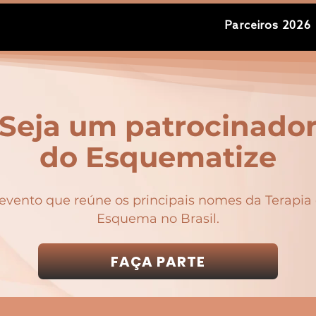
Parceiros 2026
Seja um patrocinado
do Esquematize
evento que reúne os principais nomes da Terapia
Esquema no Brasil.
FAÇA PARTE