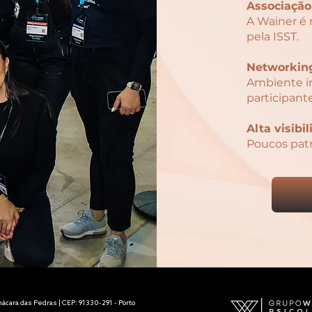
Associação
A Wainer é 
pela ISST.
Networking
Ambiente in
participant
Alta visibi
Poucos patr
hácara das Pedras | CEP: 91330-291 - Porto