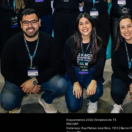
Esquematize 2026 | Simpósio de TE
​PSICORP
Endereço: Rua Matias José Bins, 1510 | Bairro C