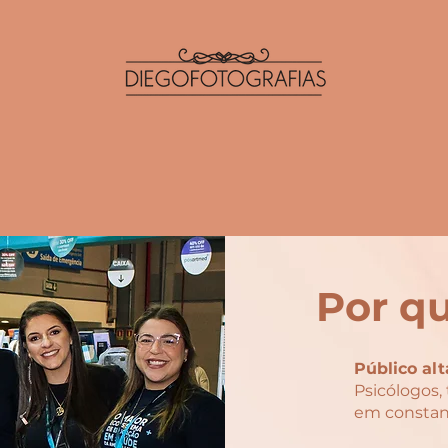
Por q
Público al
Psicólogos,
em constant